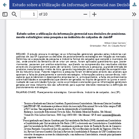
Estudo sobre a Utilização da Informação Gerencial nas Decisões de Posicionamento Estratégico: Uma Pesquisa na Indústria de Calçados de Jaú - SP