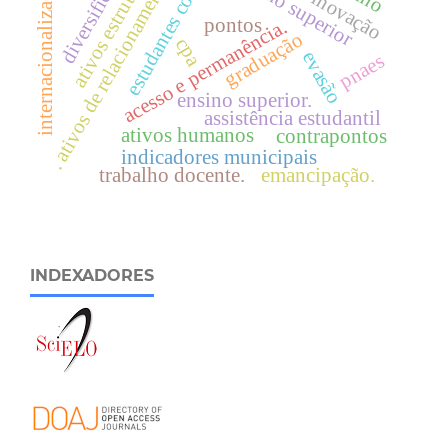
estudantes cotistas
diversificação
ativos estruturais
ensino superior
. ativos de relacionamento
internacionalização
pontos
acesso e permanência.
graduação
cpa
evasão
pnaes
ensino superior.
assistência estudantil
ativos humanos
contrapontos
indicadores municipais
trabalho docente.
emancipação.
INDEXADORES