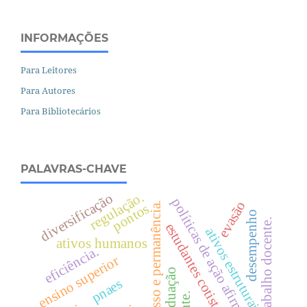
INFORMAÇÕES
Para Leitores
Para Autores
Para Bibliotecários
PALAVRAS-CHAVE
regulação.
diversificação
políticas de ação afirmativa
evasão
acesso e permanência.
pontos
desempenho
trabalho docente.
estudantes cotistas
ativos estruturais
ativos humanos
eficiência.
ensino superior
graduação
pnaes