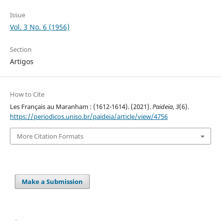
Issue
Vol. 3 No. 6 (1956)
Section
Artigos
How to Cite
Les Français au Maranham : (1612-1614). (2021).
Paideia
,
3
(6).
https://periodicos.uniso.br/paideia/article/view/4756
More Citation Formats
Make a Submission