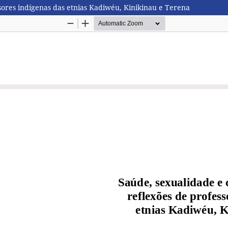
ssores indígenas das etnias Kadiwéu, Kinikinau e Terena