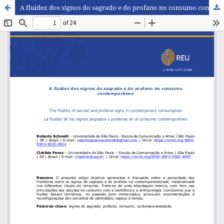
A fluidez dos signos do sagrado e do profano no consumo contemporâneo