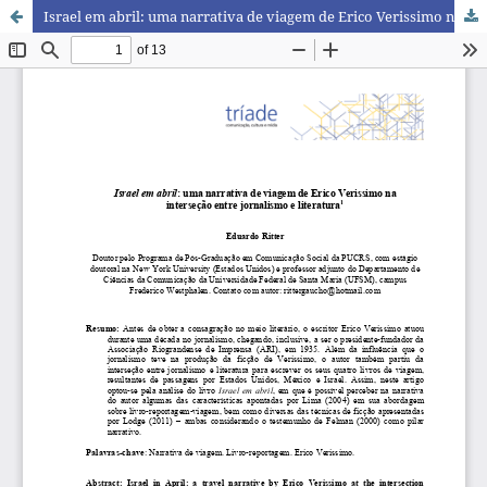
Israel em abril: uma narrativa de viagem de Erico Verissimo na interseção entre jornalismo e literatura