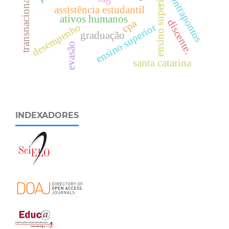
transnacionalização
ensino superior.
contrapontos
assistência estudantil
ativos humanos
cpa
discente.
desempenho
ensino superior
graduação
evasão
santa catarina
INDEXADORES