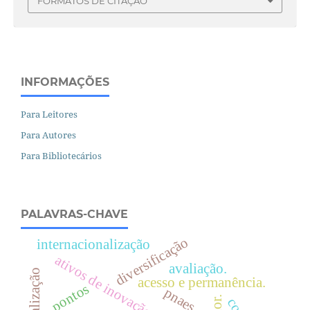
FORMATOS DE CITAÇÃO
INFORMAÇÕES
Para Leitores
Para Autores
Para Bibliotecários
PALAVRAS-CHAVE
diversificação
internacionalização
ativos de inovação
avaliação.
acesso e permanência.
pontos
pnaes