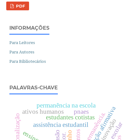
PDF
INFORMAÇÕES
Para Leitores
Para Autores
Para Bibliotecários
PALAVRAS-CHAVE
permanência na escola
políticas de ação afirmativa
ativos humanos
pnaes
acesso e permanência.
transnacionalização
estudantes cotistas
assistência estudantil
pontos
evasão