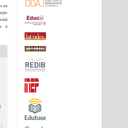
os na
cação
rial
is é
;
i