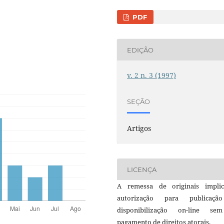
PDF
EDIÇÃO
v. 2 n. 3 (1997)
SEÇÃO
Artigos
LICENÇA
A remessa de originais impli
autorização para publicaç
disponibilização on-line s
pagamento de direitos atorais.