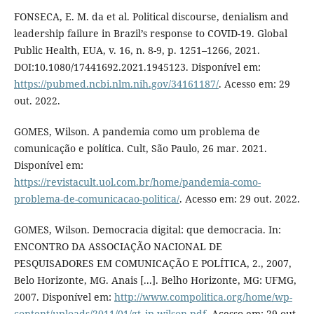
FONSECA, E. M. da et al. Political discourse, denialism and
leadership failure in Brazil’s response to COVID-19. Global
Public Health, EUA, v. 16, n. 8-9, p. 1251–1266, 2021.
DOI:10.1080/17441692.2021.1945123. Disponível em:
https://pubmed.ncbi.nlm.nih.gov/34161187/
. Acesso em: 29
out. 2022.
GOMES, Wilson. A pandemia como um problema de
comunicação e política. Cult, São Paulo, 26 mar. 2021.
Disponível em:
https://revistacult.uol.com.br/home/pandemia-como-
problema-de-comunicacao-politica/
. Acesso em: 29 out. 2022.
GOMES, Wilson. Democracia digital: que democracia. In:
ENCONTRO DA ASSOCIAÇÃO NACIONAL DE
PESQUISADORES EM COMUNICAÇÃO E POLÍTICA, 2., 2007,
Belo Horizonte, MG. Anais [...]. Belho Horizonte, MG: UFMG,
2007. Disponível em:
http://www.compolitica.org/home/wp-
content/uploads/2011/01/gt_ip-wilson.pdf
. Acesso em: 29 out.