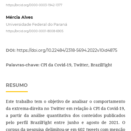
https://orcid.org/0000-0003-1942-1377
Mércia Alves
Universidade Federal do Paraná
https://orcid.org/0000-0001-8008-6905
DOI:
https://doi.org/10.22484/2318-5694.2022v10id4875
CPI da Covid-19, Twitter, BrazilFight
Palavras-chave:
RESUMO
Este trabalho tem o objetivo de analisar o comportamento
da extrema-direita no Twitter em relação à CPI da Covid-19,
a partir da análise quantitativa dos conteúdos publicados
pelo perfil BrazilFight entre junho e agosto de 2021. O
corpus da pesquisa delimitou-se em 602 tweets com menção