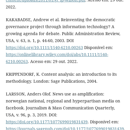
2022.
KAKABADSE, Andrew et al. Reinventing the democratic
governance project through information technology? A
growing agenda for debate. Public Administration Review,
USA, v. 63, n. 1, p. 44-60, 2003. DOI
https://doi.org/10.1111/1540-6210.00263
Disponível em:
https://onlinelibrary.wiley.com/doi/abs/10.1111/1540-
6210.00263
. Acesso em: 29 out. 2022.
KRIPPENDORF, K. Content analysis: an introduction to its
methodology. London: Sage Publications, 2004.
LARSSON, Anders Olof. News use as amplification:
norwegian national, regional and hyperpartisan media on
facebook. Journalism & Mass Communication Quarterly,
USA, v. 96, p. 3, 2019. DOI:
https://doi.org/10.1177/1077699019831439
. Disponível em:
https://journals.sagepub.com/doi/10.1177/1077699019831439
.