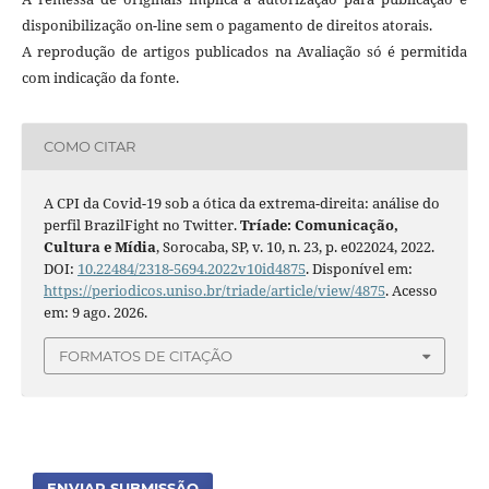
disponibilização on-line sem o pagamento de direitos atorais.
A reprodução de artigos publicados na Avaliação só é permitida
com indicação da fonte.
COMO CITAR
A CPI da Covid-19 sob a ótica da extrema-direita: análise do
perfil BrazilFight no Twitter.
Tríade: Comunicação,
Cultura e Mídia
, Sorocaba, SP, v. 10, n. 23, p. e022024, 2022.
DOI:
10.22484/2318-5694.2022v10id4875
. Disponível em:
https://periodicos.uniso.br/triade/article/view/4875
. Acesso
em: 9 ago. 2026.
FORMATOS DE CITAÇÃO
ENVIAR SUBMISSÃO