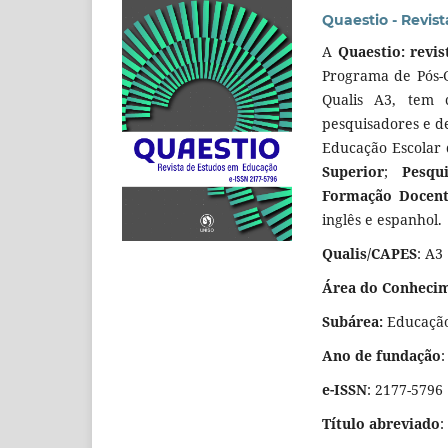
Quaestio - Revis
A
Quaestio: revi
Programa de Pós-
Qualis A3, tem 
pesquisadores e de
Educação Escolar 
Superior
;
Pesqu
Formação Docen
inglês e espanhol.
Qualis/CAPES
: A3
Área do Conheci
Subárea:
Educaçã
Ano de fundação
:
e-ISSN
: 2177-5796
Título abreviado
: