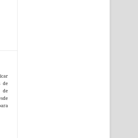
icar
s de
, de
esde
para