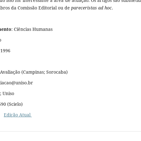
 isso for interessante à área de atuação. Os artigos são submetid
ros da Comissão Editorial ou de
pareceristas ad hoc
.
mento
: Ciências Humanas
o
 1996
 Avaliação (Campinas; Sorocaba)
aliacao@uniso.br
 Uniso
90 (Scielo)
Edição Atual