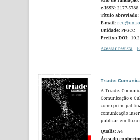
Ano de fundação
:
e-ISSN
: 2177-5788
Título abreviado
:
E-mail
:
reu@uniso
Unidade
: PPGCC
Prefixo DOI
: 10.
Acessar revista
E
Tríade: Comunica
A Tríade: Comunic
Comunicação e Cul
como principal fi
comunicação inseri
publicar em fluxo 
Qualis
: A4
Área do conheci