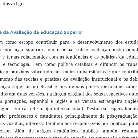
 dos artigos.
ta da Avaliação da Educação Superior
em como escopo contribuir para o desenvolvimento dos estud
 educação superior, em especial sobre avaliação instituciona
 e temas relacionados com as tendências e as políticas da educ
a e tecnologia. Tem como política catalisar e difundir os traba
o produzidos sobretudo nos meios universitários e que contri
mento das teorias e práticas de avaliação institucional e os deb
ação superior no Brasil e nos demais países ibero-americanos
ados em duas versões, na língua original dos seus respectivos auto
 português, espanhol e inglês e na versão estrangeira (inglê
uguês em caso de artigo internacional). Destina-se especialment
ário: professores e estudantes, principalmente de pós-graduaçã
s vizinhas; interessa também aos responsáveis por políticas públ
erior. Além de artigos acadêmicos, publica também resenh