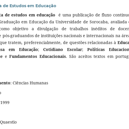
ta de Estudos em Educação
sta de estudos em educação
é uma publicação de fluxo contínu
Graduação em Educação da Universidade de Sorocaba, avaliada
como objetivo a divulgação de trabalhos inéditos de docen
 pós-graduandos de instituições nacionais e internacionais na áre
que tratem, preferencialmente, de questões relacionadas à
Educ
isa em Educação
;
Cotidiano Escolar
;
Políticas Educacion
te
e
Fundamentos Educacionais
.
São aceitos textos em portug
mento
: Ciências Humanas
o
 1999
 Quaestio