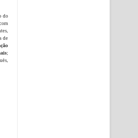
o do
 com
tes,
a de
ação
ais
;
uês,