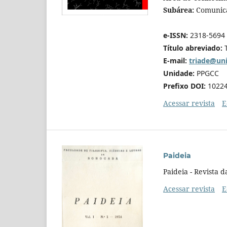
Subárea:
Comun
e-ISSN:
2318-5694
Título abreviado:
E-mail:
triade@uni
Unidade:
PPGCC
Prefixo DOI:
10224
Acessar revista
E
Paideia
Paideia - Revista 
Acessar revista
E