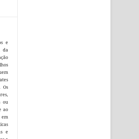
os e
l da
ação
lhos
buem
ates
. Os
res,
s ou
e ao
o em
icas
as e