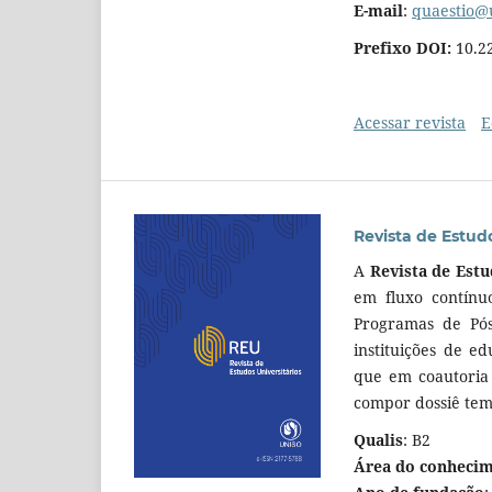
E-mail
:
quaestio@
Prefixo DOI:
10.2
Acessar revista
E
Revista de Estudo
A
Revista de Estu
em fluxo contínu
Programas de Pós
instituições de e
que em coautoria 
compor dossiê temá
Qualis
: B2
Área do conheci