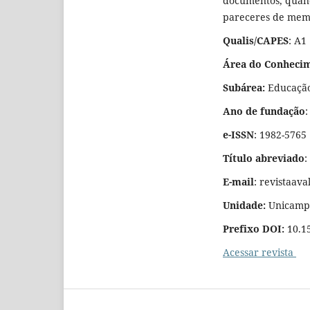
documentos, quando
pareceres de memb
Qualis/CAPES
: A1
Área do Conheci
Subárea:
Educaçã
Ano de fundação
:
e-ISSN
: 1982-5765
Título abreviado
:
E-mail
: revistaav
Unidade:
Unicamp;
Prefixo DOI:
10.15
Acessar revista