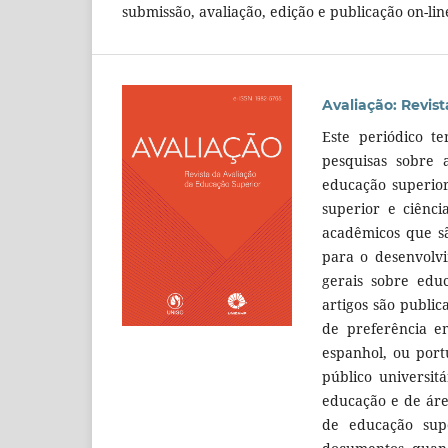
submissão, avaliação, edição e publicação on-line
Avaliação: Revis
Este periódico t
pesquisas sobre a
educação superior
superior e ciênci
acadêmicos que sã
para o desenvolvi
gerais sobre educ
artigos são public
de preferência em
espanhol, ou port
público universit
educação e de área
de educação sup