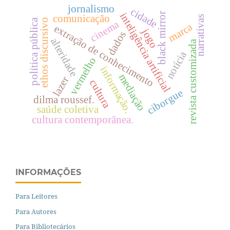
jornalismo
cidade
black mirror
inteligência artificial
comunicação
narrativas
ethos discursivo
política pública
cinema
marca
extração de conhecimento
jogo
dados
alteridade
revista customizada
notícia
vermelho
informação.
mediação
lazer
cultura
ciborgue
dilma roussef.
saúde coletiva
cultura contemporânea.
INFORMAÇÕES
Para Leitores
Para Autores
Para Bibliotecários