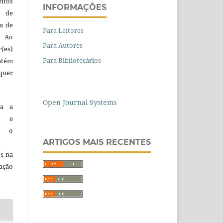
itos
INFORMAÇÕES
o de
ta de
Para Leitores
. Ao
Para Autores
(es)
Para Bibliotecários
ntém
quer
Open Journal Systems
ca a
ão e
em o
ARTIGOS MAIS RECENTES
os na
cação