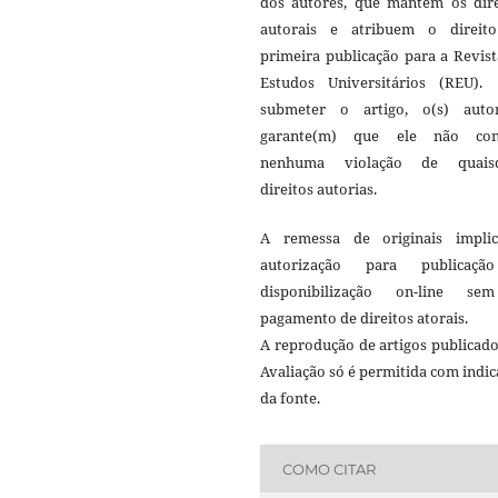
dos autores, que mantêm os dire
autorais e atribuem o direit
primeira publicação para a Revis
Estudos Universitários (REU)
submeter o artigo, o(s) autor
garante(m) que ele não co
nenhuma violação de quais
direitos autorias.
A remessa de originais impli
autorização para publicaç
disponibilização on-line s
pagamento de direitos atorais.
A reprodução de artigos publicad
Avaliação só é permitida com indi
da fonte.
COMO CITAR