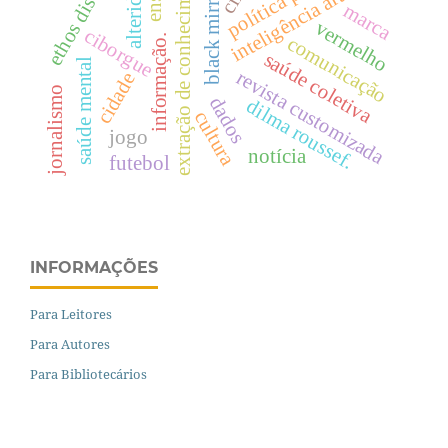
ethos discursivo
extração de conhecimento
inteligência artificial
alteridade
black mirror
marca
vermelho
ciborgue
informação.
comunicação
saúde coletiva
saúde mental
revista customizada
cidade
jornalismo
dados
dilma roussef.
cultura
jogo
notícia
futebol
INFORMAÇÕES
Para Leitores
Para Autores
Para Bibliotecários