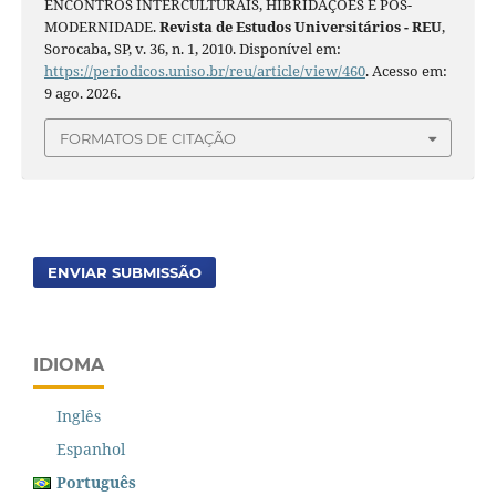
ENCONTROS INTERCULTURAIS, HIBRIDAÇÕES E PÓS-
MODERNIDADE.
Revista de Estudos Universitários - REU
,
Sorocaba, SP, v. 36, n. 1, 2010. Disponível em:
https://periodicos.uniso.br/reu/article/view/460
. Acesso em:
9 ago. 2026.
FORMATOS DE CITAÇÃO
ENVIAR SUBMISSÃO
IDIOMA
Inglês
Espanhol
Português