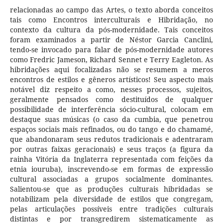
relacionadas ao campo das Artes, o texto aborda conceitos
tais como Encontros interculturais e Hibridação, no
contexto da cultura da pós-modernidade. Tais conceitos
foram examinados a partir de Néstor Garcia Canclini,
tendo-se invocado para falar de pós-modernidade autores
como Fredric Jameson, Richard Sennet e Terry Eagleton. As
hibridações aqui focalizadas não se resumem a meros
encontros de estilos e gêneros artísticos! Seu aspecto mais
notável diz respeito a como, nesses processos, sujeitos,
geralmente pensados como destituídos de qualquer
possibilidade de interferência sócio-cultural, colocam em
destaque suas músicas (o caso da cumbia, que penetrou
espaços sociais mais refinados, ou do tango e do chamamé,
que abandonaram seus redutos tradicionais e adentraram
por outras faixas geracionais) e seus traços (a figura da
rainha Vitória da Inglaterra representada com feições da
etnia iouruba), inscrevendo-se em formas de expressão
cultural associadas a grupos socialmente dominantes.
Salientou-se que as produções culturais hibridadas se
notabilizam pela diversidade de estilos que congregam,
pelas articulações possíveis entre tradições culturais
distintas e por transgredirem sistematicamente as