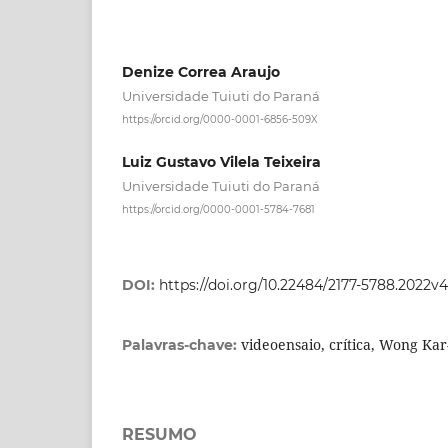
Denize Correa Araujo
Universidade Tuiuti do Paraná
https://orcid.org/0000-0001-6856-509X
Luiz Gustavo Vilela Teixeira
Universidade Tuiuti do Paraná
https://orcid.org/0000-0001-5784-7681
DOI:
https://doi.org/10.22484/2177-5788.2022v
videoensaio, crítica, Wong Kar
Palavras-chave:
RESUMO