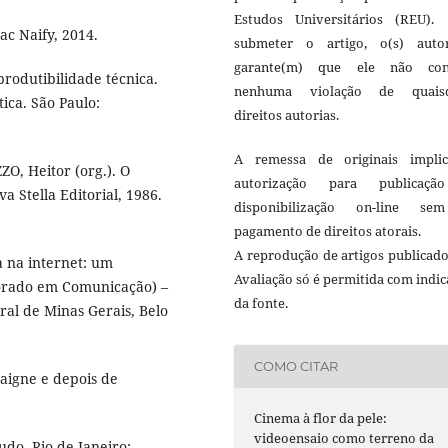
Estudos Universitários (REU)
ac Naify, 2014.
submeter o artigo, o(s) autor
garante(m) que ele não co
rodutibilidade técnica.
nenhuma violação de quais
tica. São Paulo:
direitos autorias.
A remessa de originais impli
O, Heitor (org.). O
autorização para publicaç
a Stella Editorial, 1986.
disponibilização on-line s
pagamento de direitos atorais.
A reprodução de artigos publicad
a na internet: um
Avaliação só é permitida com indi
torado em Comunicação) –
da fonte.
al de Minas Gerais, Belo
COMO CITAR
aigne e depois de
Cinema à flor da pele:
videoensaio como terreno da
do. Rio de Janeiro: