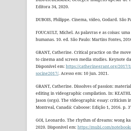
Editora 34, 2020.
DUBOIS, Philippe. Cinema, vídeo, Godard. São Pa
FOUCAULT, Michel. As palavras e as coisas: uma 
humanas. 10. ed. São Paulo: Martins Fontes, 201
GRANT, Catherine. Critical practice on the mov
to cinema and screen media studies. Keynote da 
Disponível em:
https://catherinegrant.org/2017/1
socine2017/
. Acesso em: 10 jun. 2021.
GRANT, Catherine. Dissolves of passion: materia
editing in videographic compilation. In: KEATH
Jason (orgs). The videographic essay: criticism 
Montreal, Canadá: Caboose: Edição 1, 2016. p. 3
GOI, Leonardo. The rhythm of dreams: wong kar-
2020. Disponível em:
https://mubi.com/notebook/