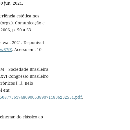
10 jun. 2021.
riência estética nos
 (orgs.). Comunicação e
2006, p. 50 a 63.
 wai. 2021. Disponível
ww67iE
. Acesso em: 10
M – Sociedade Brasileira
XXVI Congresso Brasileiro
ônicos [...], Belo
el em:
8450877361748090053890711836232551.pdf
.
cinema: do clássico ao