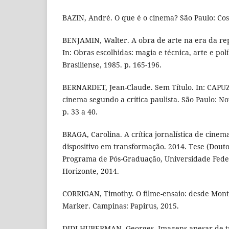
BAZIN, André. O que é o cinema? São Paulo: Cos
BENJAMIN, Walter. A obra de arte na era da rep
In: Obras escolhidas: magia e técnica, arte e polí
Brasiliense, 1985. p. 165-196.
BERNARDET, Jean-Claude. Sem Título. In: CAPUZZ
cinema segundo a crítica paulista. São Paulo: Nov
p. 33 a 40.
BRAGA, Carolina. A crítica jornalística de cinem
dispositivo em transformação. 2014. Tese (Dou
Programa de Pós-Graduação, Universidade Feder
Horizonte, 2014.
CORRIGAN, Timothy. O filme-ensaio: desde Mont
Marker. Campinas: Papirus, 2015.
DIDI-HUBERMAN, Georges. Imagens apesar de tu