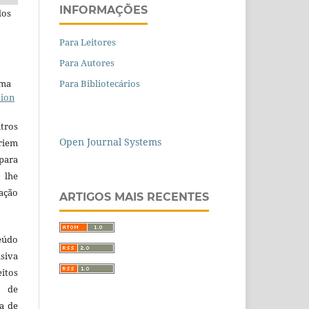
INFORMAÇÕES
dos
Para Leitores
Para Autores
uma
Para Bibliotecários
tion
tros
Open Journal Systems
riem
para
 lhe
iação
ARTIGOS MAIS RECENTES
eúdo
usiva
itos
o de
ta de