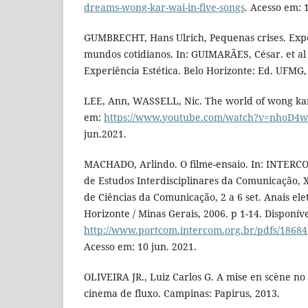
dreams-wong-kar-wai-in-five-songs
. Acesso em: 
GUMBRECHT, Hans Ulrich, Pequenas crises. Expe
mundos cotidianos. In: GUIMARÃES, César. et al
Experiência Estética. Belo Horizonte: Ed. UFMG, 
LEE, Ann, WASSELL, Nic. The world of wong kar
em:
https://www.youtube.com/watch?v=nhoD4
jun.2021.
MACHADO, Arlindo. O filme-ensaio. In: INTERCO
de Estudos Interdisciplinares da Comunicação, 
de Ciências da Comunicação, 2 a 6 set. Anais eletr
Horizonte / Minas Gerais, 2006. p 1-14. Disponív
http://www.portcom.intercom.org.br/pdfs/186
Acesso em: 10 jun. 2021.
OLIVEIRA JR., Luiz Carlos G. A mise en scène no 
cinema de fluxo. Campinas: Papirus, 2013.