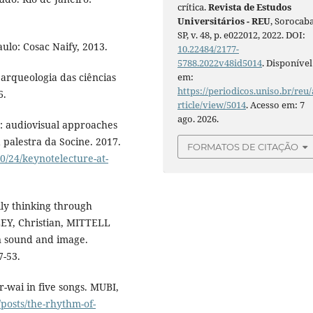
crítica.
Revista de Estudos
Universitários - REU
, Sorocaba
SP, v. 48, p. e022012, 2022. DOI:
ulo: Cosac Naify, 2013.
10.22484/2177-
5788.2022v48id5014
. Disponível
arqueologia das ciências
em:
https://periodicos.uniso.br/reu/
6.
rticle/view/5014
. Acesso em: 7
ago. 2026.
e: audiovisual approaches
palestra da Socine. 2017.
FORMATOS DE CITAÇÃO
0/24/keynotelecture-at-
lly thinking through
LEY, Christian, MITTELL
in sound and image.
7-53.
wai in five songs. MUBI,
posts/the-rhythm-of-