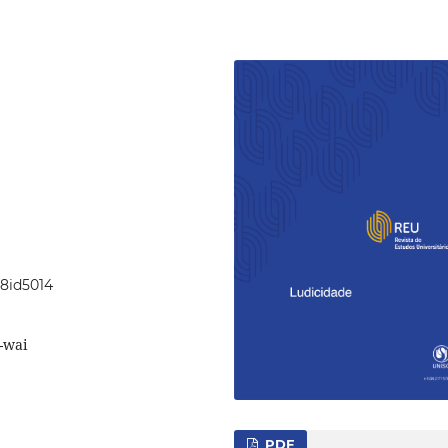
48id5014
-wai
PDF