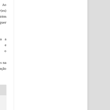
. Ao
(es)
ntém
quer
ca a
ão e
em o
os na
cação