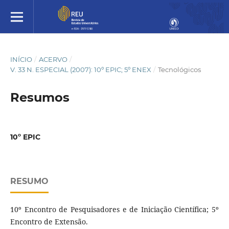
INÍCIO
/
ACERVO
/
V. 33 N. ESPECIAL (2007): 10º EPIC; 5º ENEX
/
Tecnológicos
Resumos
10º EPIC
RESUMO
10º Encontro de Pesquisadores e de Iniciação Científica; 5º
Encontro de Extensão.