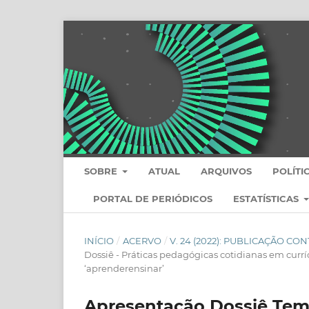
SOBRE
ATUAL
ARQUIVOS
POLÍTI
PORTAL DE PERIÓDICOS
ESTATÍSTICAS
INÍCIO
/
ACERVO
/
V. 24 (2022): PUBLICAÇÃO CO
Dossiê - Práticas pedagógicas cotidianas em currí
‘aprenderensinar’
Apresentação Dossiê Tem