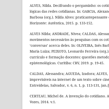
ALVES, Nilda. Decifrando o pergaminho: os cotid
lógicas das redes cotidianas. In: GARCIA, Alexa
Barbosa (org.). Nilda Alves: praticantepensante 
Horizonte: Autêntica, 2015. p. 133-152.
ALVES Nilda; ANDRADE, Nivea; CALDAS, Alessa
movimentos necessários às pesquisas com os cot
‘conversas’ acerca deles. In: OLIVEIRA, Inês B
Maria Luiza; PEIXOTO, Leonardo Ferreira (org.).
currículo e formação docentes: questões metodoló
epistemológicas. Curitiba: CRV, 2019. p. 19-45.
CALDAS, Alessandra; AGUEDA, Izadora; ALVES, N
imprevisíveis na internet de um texto sobre cine
Entreideias, Salvador, v. 6, n. 1, p. 113-131, jan.
CERTEAU, Michel de. A invenção do cotidiano. Ar
Vozes, 2014. v.1.