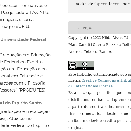
modos de ‘aprenderensinar’
rocessos Formativos e
 Pesquisadora 1 A
/
CNPq.
 imagens e sons’.
 Imagem/UERJ.
LICENÇA
Copyright (c) 2022 Nilda Alves, Tân
 Universidade Federal
Mara Zanotti Guerra Frizzera Delb
Andreia Teixeira Ramos
-Graduação em Educação
e Federal do Espírito
ação em Educação e do
Este trabalho está licenciado sob 
ional em Educação e
licença
Creative Commons Attribu
sações
com a Filosofia
4.0 International License
.
fessores” (PPGE/UFES).
Esta licença permite que ou
distribuam, remixem, adaptem e c
l do Espírito Santo
a partir do seu trabalho, mesmo 
-graduação em educação
fins comerciais, desde que
pes). Atua como
atribuam o devido crédito pela cr
dade Federal do Espírito
original.