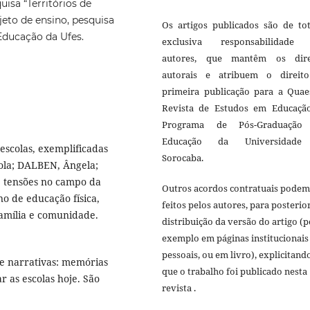
isa “Territórios de
eto de ensino, pesquisa
Os artigos publicados são de tot
Educação da Ufes.
exclusiva responsabilidade
autores, que mantêm os dire
autorais e atribuem o direit
primeira publicação para a Quaes
Revista de Estudos em Educaçã
Programa de Pós-Graduaçã
Educação da Universidade
escolas, exemplificadas
Sorocaba.
íola; DALBEN, Ângela;
 e tensões no campo da
Outros acordos contratuais podem
no de educação física,
feitos pelos autores, para posterio
 família e comunidade.
distribuição da versão do artigo (p
exemplo em páginas institucionais
pessoais, ou em livro), explicitand
 e narrativas: memórias
que o trabalho foi publicado nesta
r as escolas hoje. São
revista .