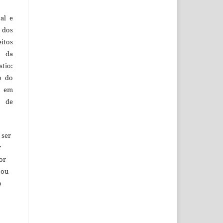
al e
 dos
itos
o da
tio:
o do
o em
 de
 ser
r
or
 ou
o