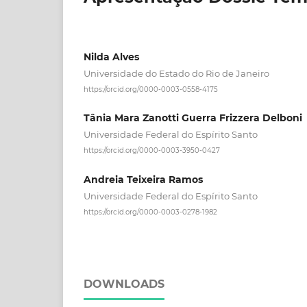
Nilda Alves
Universidade do Estado do Rio de Janeiro
https://orcid.org/0000-0003-0558-4175
Tânia Mara Zanotti Guerra Frizzera Delboni
Universidade Federal do Espírito Santo
https://orcid.org/0000-0003-3950-0427
Andreia Teixeira Ramos
Universidade Federal do Espírito Santo
https://orcid.org/0000-0003-0278-1982
DOWNLOADS