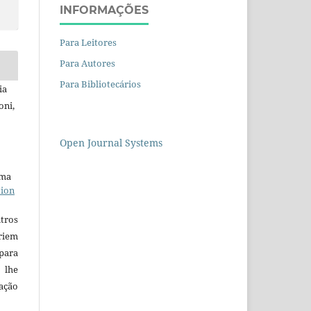
INFORMAÇÕES
Para Leitores
Para Autores
Para Bibliotecários
ia
oni,
Open Journal Systems
uma
tion
tros
riem
para
 lhe
iação