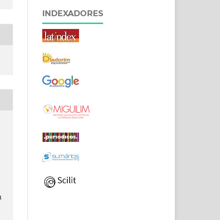
INDEXADORES
s
m