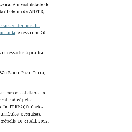
eira. A invisibilidade do
ta? Boletim da ANPED,
fessor-em-tempos-de-
or-tania
. Acesso em: 20
 necessários à prática
São Paulo: Paz e Terra,
as com os cotidianos: o
raticados’ pelos
s. In: FERRAÇO, Carlos
rrículos, pesquisas,
ópolis: DP et Alli, 2012.