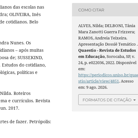
ianos das escolas nas
COMO CITAR
ndra; OLIVEIRA, Inês
de cotidianos. Belo
ALVES, Nilda; DELBONI, Tânia
Mara Zanotti Guerra Frizzera;
RAMOS, Andreia Teixeira.
ndra Nunes. Os
Apresentação Dossiê Temático .
idianos – após muitas
Quaestio - Revista de Estudos
em Educação
, Sorocaba, SP, v.
arbosa de; SUSSEKIND,
24, p. e022036, 2022. Disponível
 Estudos do cotidiano,
em:
gicas, políticas e
https://periodicos.uniso.br/qua
stio/article/view/4851
. Acesso
em: 9 ago. 2026.
ilda. Roteiros
FORMATOS DE CITAÇÃO
ma e currículos. Revista
/jun. 2017.
tes de fazer. Petrópolis: