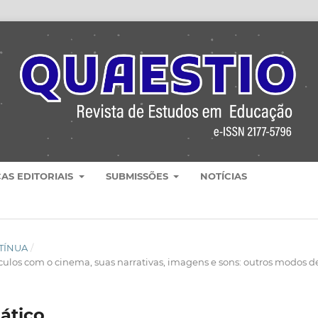
CAS EDITORIAIS
SUBMISSÕES
NOTÍCIAS
NTÍNUA
/
culos com o cinema, suas narrativas, imagens e sons: outros modos d
ático