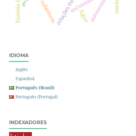
relações étnico-raciais
universidade
autonomia.
cobertura.
Água
IDIOMA
Inglês
Espanhol
Português (Brasil)
Português (Portugal)
INDEXADORES