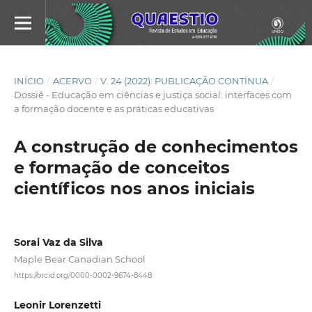
INÍCIO
/
ACERVO
/
V. 24 (2022): PUBLICAÇÃO CONTÍNUA
/
Dossiê - Educação em ciências e justiça social: interfaces com
a formação docente e as práticas educativas
A construção de conhecimentos
e formação de conceitos
científicos nos anos iniciais
Sorai Vaz da Silva
Maple Bear Canadian School
https://orcid.org/0000-0002-9674-8448
Leonir Lorenzetti