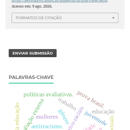
https://periodicos.uniso.br/quaestio/article/view/4854
.
Acesso em: 9 ago. 2026.
FORMATOS DE CITAÇÃO
ENVIAR SUBMISSÃO
PALAVRAS-CHAVE
prova brasil.
políticas avaliativas.
trabalho
avaliação externa
história da educação
gênero
educação
juventude
mulheres
intelectuais
antirracismo.