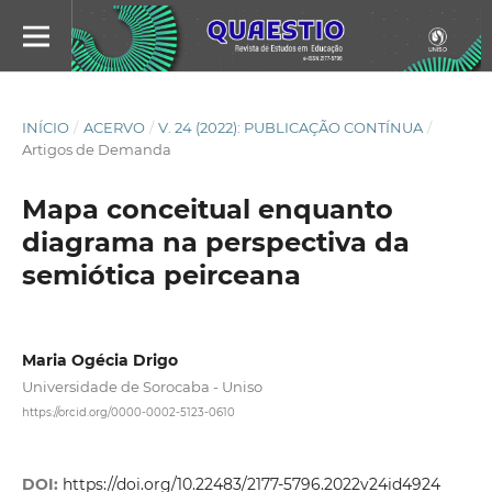
INÍCIO
/
ACERVO
/
V. 24 (2022): PUBLICAÇÃO CONTÍNUA
/
Artigos de Demanda
Mapa conceitual enquanto
diagrama na perspectiva da
semiótica peirceana
Maria Ogécia Drigo
Universidade de Sorocaba - Uniso
https://orcid.org/0000-0002-5123-0610
DOI:
https://doi.org/10.22483/2177-5796.2022v24id4924