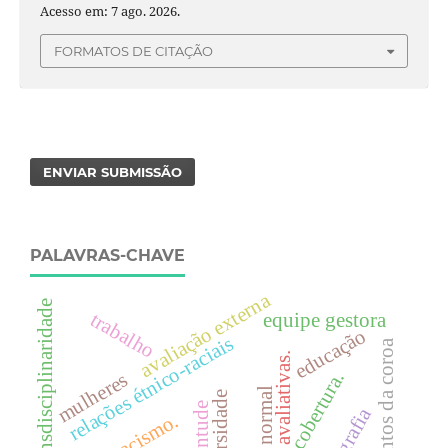
Acesso em: 7 ago. 2026.
FORMATOS DE CITAÇÃO
ENVIAR SUBMISSÃO
PALAVRAS-CHAVE
avaliação externa
transdisciplinaridade
trabalho
equipe gestora
educação
relações étnico-raciais
fundamentos da coroa
políticas avaliativas.
cobertura.
mulheres
escola normal
universidade
juventude
antirracismo.