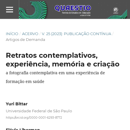
INÍCIO
/
ACERVO
/
V. 25 (2023): PUBLICAÇÃO CONTÍNUA
/
Artigos de Demanda
Retratos contemplativos,
experiência, memória e criação
a fotografia contemplativa em uma experiência de
formação em saúde
Yuri Bittar
Universidade Federal de São Paulo
https://orcid.org/0000-0001-6293-8772
Flávia Liberman