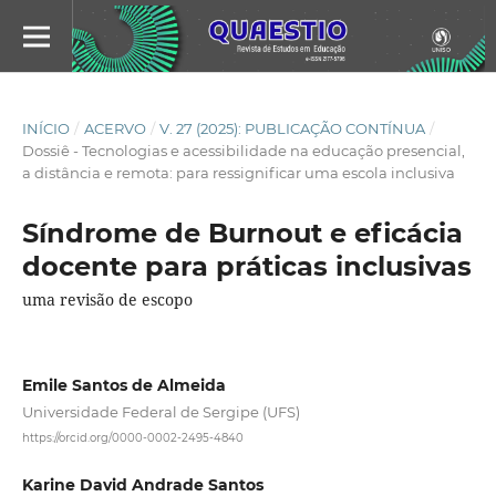
INÍCIO
/
ACERVO
/
V. 27 (2025): PUBLICAÇÃO CONTÍNUA
/
Dossiê - Tecnologias e acessibilidade na educação presencial,
a distância e remota: para ressignificar uma escola inclusiva
Síndrome de Burnout e eficácia
docente para práticas inclusivas
uma revisão de escopo
Emile Santos de Almeida
Universidade Federal de Sergipe (UFS)
https://orcid.org/0000-0002-2495-4840
Karine David Andrade Santos