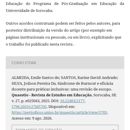
Educação do Programa de Pós-Graduação em Educação da
Universidade de Sorocaba.
Outros acordos contratuais podem ser feitos pelos autores, para
posterior distribuição da versão do artigo (por exemplo em
páginas institucionais ou pessoais, ou em livro), explicitando que
o trabalho foi publicado nesta revista .
COMO CITAR
ALMEIDA, Emile Santos de; SANTOS, Karine David Andrade;
SILVA, Joilson Pereira Da. Síndrome de Burnout e eficácia
docente para práticas inclusivas: uma revisão de escopo.
Quaestio - Revista de Estudos em Educação
, Sorocaba, SP,
v. 27, p. e025043, 2025. DOI:
10.22483/2177-
5796.2025v27id5705
. Disponível em:
https://periodicos.uniso.br/quaestio/article/view/5705
.
Acesso em: 9 ago. 2026.
FORMATOS DE CITAÇÃO