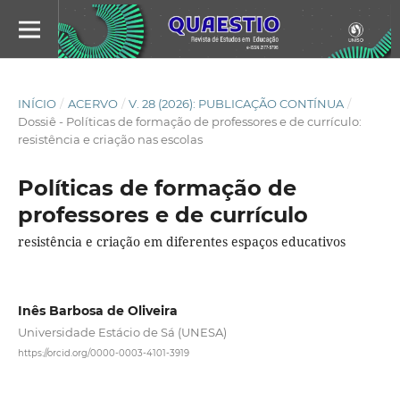
INÍCIO
/
ACERVO
/
V. 28 (2026): PUBLICAÇÃO CONTÍNUA
/
Dossiê - Políticas de formação de professores e de currículo:
resistência e criação nas escolas
Políticas de formação de
professores e de currículo
resistência e criação em diferentes espaços educativos
Inês Barbosa de Oliveira
Universidade Estácio de Sá (UNESA)
https://orcid.org/0000-0003-4101-3919